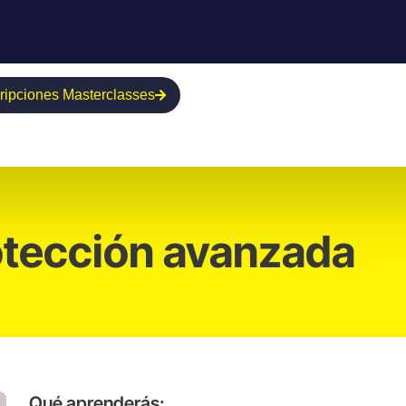
cripciones Masterclasses
rotección avanzada
Qué aprenderás: